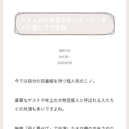
コミュ力に自信がない人へ①：タ
メ口混じりで会話
SWITCH
Vol.38 –
2020/9/20
今では自分の冠番組を持つ程人気のニノ。
豪華なゲストや年上の大物芸能人と呼ばれる人たち
との共演も多いですよね。
映画「母と暮せば」で共演した大女優の吉永さゆり