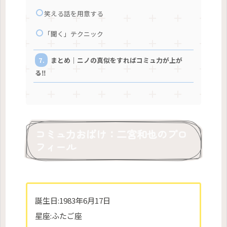
笑える話を用意する
「聞く」テクニック
まとめ｜ニノの真似をすればコミュ力が上が
る‼
コミュ力おばけ：二宮和也のプロ
フィール
誕生日:1983年6月17日
星座:ふたご座