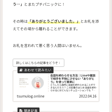
う…」
とまたプチパニックに！
その時は
「ありがとうございました。」
とお礼を添
えてその場から離れることができます。
お礼を言われて悪く思う人間はいません。
詳しくはこちらの記事をどうぞ：
会話を終わらせる方法｜Lineや雑談
で相手を不快にさせない「ありがと
う」を使って簡単に
どうしたら自然に会話を終わらせることがで
きるんだろう？ この記事のまとめ 会話を終わ
らせるにはどんなシチュエーションでも「あ
りがとう」が使えます。 Lineや雑談などさま
tsumulog.online
2022.04.16
ざまな場面で使える「ありがとう」で会話を
終えることで、どんな相手からも...