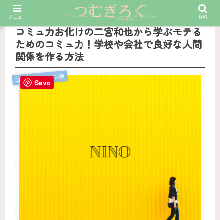
PR
メニュー
検索
コミュ力お化けの二宮和也から学ぶモテる
ためのコミュ力！学校や会社で良好な人間
関係を作る方法
コミュニケーション術
Save