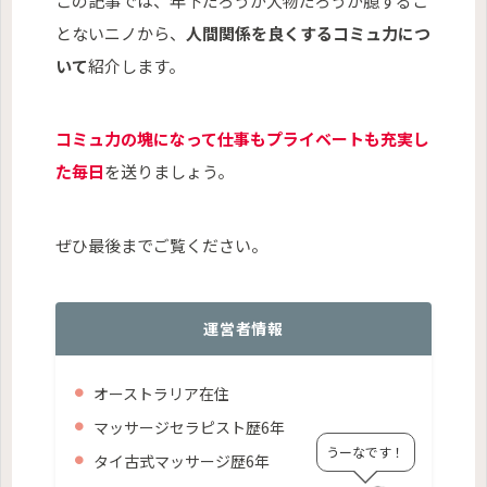
この記事では、年下だろうが大物だろうが臆するこ
とないニノから、
人間関係を良くするコミュ力につ
いて
紹介します。
コミュ力の塊になって仕事もプライベートも充実し
た毎日
を送りましょう。
ぜひ最後までご覧ください。
運営者情報
オーストラリア在住
マッサージセラピスト歴6年
うーなです！
タイ古式マッサージ
歴6年