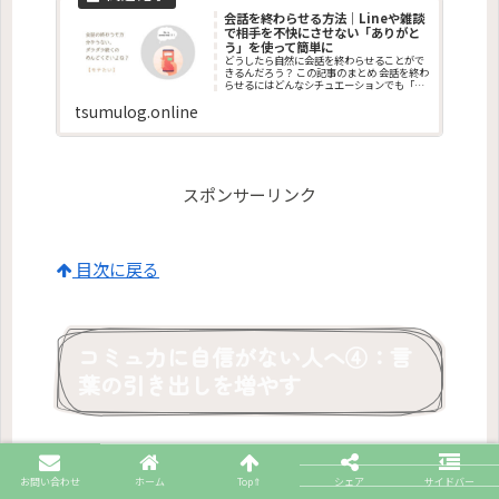
会話を終わらせる方法｜Lineや雑談
で相手を不快にさせない「ありがと
う」を使って簡単に
どうしたら自然に会話を終わらせることがで
きるんだろう？ この記事のまとめ 会話を終わ
らせるにはどんなシチュエーションでも「あ
りがとう」が使えます。 Lineや雑談などさま
tsumulog.online
ざまな場面で使える「ありがとう」で会話を
終えることで、どんな相手からも
スポンサーリンク
目次に戻る
コミュ力に自信がない人へ④：言
葉の引き出しを増やす
J Movie
お問い合わせ
ホーム
Top⇑
シェア
サイドバー