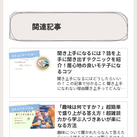
関連記事
聞き上手になるには？話を上
コ
ミュニケーション術
手に聞き出すテクニックを紹
介！居心地の良いモテ子にな
るコツ
聞き上手になるにはどうしたらいい
の？ この記事で分かること 聞き上手
になれない理由聞き上手ってどんな
人？簡単に実践できる聞き上手のテク
ニック聞き上手になるには実践して慣
れていくこと コミュニケーションを
「趣味は何ですか？」超簡単
円満にする1番の方法は「聞き上手に
コ
ミュニケーション術
で盛り上がる答え方！超雑談
なる...
力から学ぶ人づきあいが楽に
なる方法
趣味について聞かれたらなんて答えた