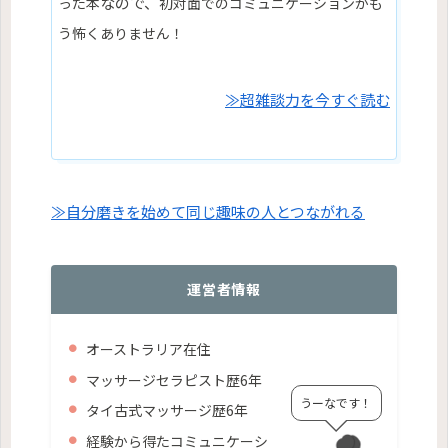
なので、
った本
初対面でのコミュニケーションがも
う怖くありません
！
≫超雑談力を今すぐ読む
≫自分磨きを始めて同じ趣味の人とつながれる
運営者情報
オーストラリア在住
マッサージセラピスト歴6年
うーなです！
タイ古式マッサージ
歴6年
経験から得たコミュニケーシ