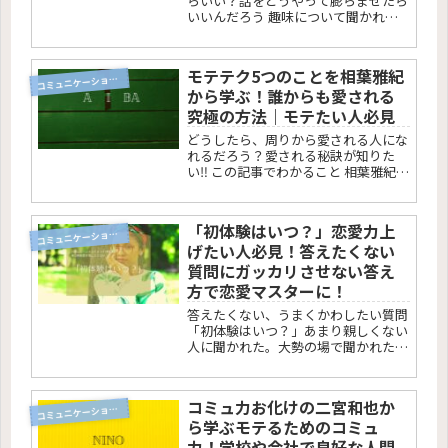
らいい？話をどうやって膨らませたら
いいんだろう 趣味について聞かれて
答え方に悩みますよね！この記事で
は、趣味を聞かれたときにもう悩まな
い答え方と話の膨らませ方をまとめて
モテテク5つのことを相葉雅紀
います。 この記事のまとめ 趣味を聞
コ
ミュニケーション術
から学ぶ！誰からも愛される
か...
究極の方法｜モテたい人必見
どうしたら、周りから愛される人にな
れるだろう？愛される秘訣が知りた
い‼ この記事でわかること 相葉雅紀の
プロフィール相葉雅紀から学ぶモテテ
ク5つのこと。常に笑顔で楽しそう周
りがやりたくないことを率先する話し
「初体験はいつ？」恋愛力上
方が優しい素直失敗談を面白く話す ...
コ
ミュニケーション術
げたい人必見！答えたくない
質問にガッカリさせない答え
方で恋愛マスターに！
答えたくない、うまくかわしたい質問
「初体験はいつ？」あまり親しくない
人に聞かれた。大勢の場で聞かれた。
気になっている相手に聞かれた。この
記事では、場をしらけさせることなく
この会話を終わらせられる方法をシェ
コミュ力お化けの二宮和也か
アしています。
コ
ミュニケーション術
ら学ぶモテるためのコミュ
力！学校や会社で良好な人間