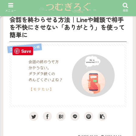
PR
メニュー
検索
会話を終わらせる方法｜Lineや雑談で相手
を不快にさせない「ありがとう」を使って
簡単に
コミュニケーション術
Save